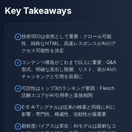
Key Takeaways
技術SEOは依然として重要：クロール可能
性、純粋なHTML、高速レスポンスがAIのア
クセス可能性を決定
コンテンツ構造がこれまで以上に重要：Q&A
形式、明確な見出し階層、リスト、表がAIの
チャンキングと引用を容易に
可読性はトップ3のランキング要因：Flesch
読解スコアがAI引用率と直接相関
E-E-A-Tシグナルは従来の検索と同様にAIに
影響：専門性、権威性、信頼性が最重要
新鮮度バイアスは実在：AIモデルは新鮮なコ