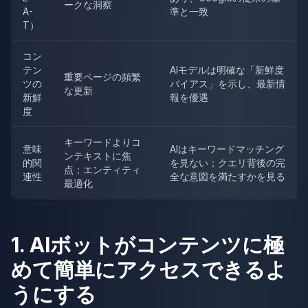
ークな洞察
A-
準と一致
T）
コン
テン
AIモデルは明確な「新鮮度
重要ページの頻繁
ツの
バイアス」を示し、最新情
な更新
新鮮
報を優遇
度
キーワードよりコ
意味
AIはキーワードマッチング
ンテキストに焦
的関
を見ない；クエリ背後の完
点；エンティティ
連性
全な意図を満たすかを見る
最適化
1. AIボットがコンテンツに極
めて簡単にアクセスできるよ
うにする