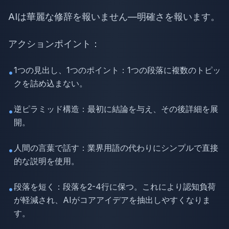
AIは華麗な修辞を報いません—明確さを報います。
アクションポイント：
1つの見出し、1つのポイント：1つの段落に複数のトピッ
•
クを詰め込まない。
逆ピラミッド構造：最初に結論を与え、その後詳細を展
•
開。
人間の言葉で話す：業界用語の代わりにシンプルで直接
•
的な説明を使用。
段落を短く：段落を2-4行に保つ。これにより認知負荷
•
が軽減され、AIがコアアイデアを抽出しやすくなりま
す。