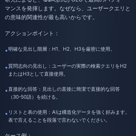
マンスを発揮します。なぜなら、ユーザークエリと
の意味的関連性が最も高いからです。
アクションポイント：
明確な見出し階層：H1、H2、H3を厳密に使用。
•
質問志向の見出し：ユーザーの実際の検索クエリをH2
•
またはH3として直接使用。
直接的な回答：見出しの直後に簡潔で直接的な回答
•
（30-50語）を続ける。
リストと表の使用：AIは構造化データを強く好みます。
•
表で言えることを段落で言わないでください。
ケース例：