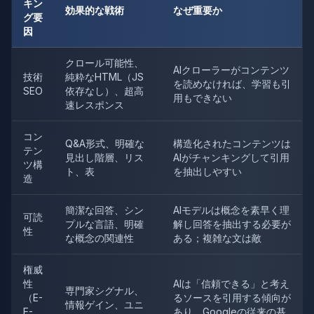
キン
効果的な戦術
なぜ重要か
グ要
因
クロール可能性、
AIクローラーがコンテンツ
技術
純粋なHTML（JS
を読めなければ、学習も引
SEO
依存なし）、超高
用もできない
速レスポンス
コン
Q&A形式、明確な
構造化されたコンテンツは
テン
見出し階層、リス
AIがチャンキングして引用
ツ構
ト、表
を抽出しやすい
造
簡潔な回答、シン
AIモデルは概念を素早く理
可読
プルな言語、明確
解し回答を抽出する必要が
性
な概念の関連性
ある；複雑な文は敵
権威
性
AIは「信頼できる」と考え
専門家シグナル、
（E-
るソースを引用する傾向が
情報ゲイン、ユニ
E-
あり、Googleの従来の基