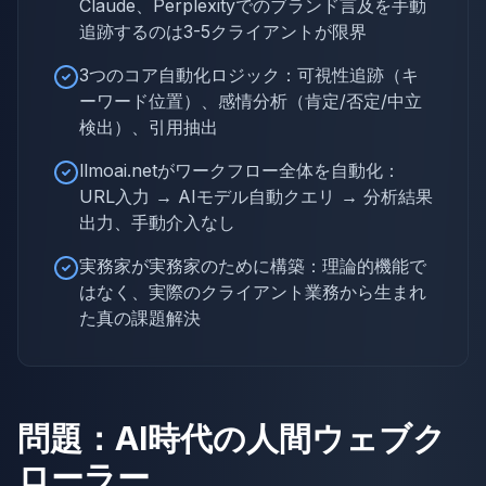
Claude、Perplexityでのブランド言及を手動
追跡するのは3-5クライアントが限界
3つのコア自動化ロジック：可視性追跡（キ
ーワード位置）、感情分析（肯定/否定/中立
検出）、引用抽出
llmoai.netがワークフロー全体を自動化：
URL入力 → AIモデル自動クエリ → 分析結果
出力、手動介入なし
実務家が実務家のために構築：理論的機能で
はなく、実際のクライアント業務から生まれ
た真の課題解決
問題：AI時代の人間ウェブク
ローラー