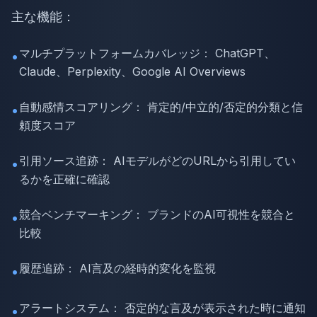
主な機能：
マルチプラットフォームカバレッジ： ChatGPT、
•
Claude、Perplexity、Google AI Overviews
自動感情スコアリング： 肯定的/中立的/否定的分類と信
•
頼度スコア
引用ソース追跡： AIモデルがどのURLから引用してい
•
るかを正確に確認
競合ベンチマーキング： ブランドのAI可視性を競合と
•
比較
履歴追跡： AI言及の経時的変化を監視
•
アラートシステム： 否定的な言及が表示された時に通知
•