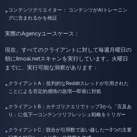
コンテンツクリエイター： コンテンツがAIトレーニン
•
グに含まれるかを検証
実際のAgencyユースケース：
現在、すべてのクライアントに対して毎週月曜日の
朝にllmoai.netスキャンを実行しています。火曜日
までに、実行可能な洞察があります：
クライアントA：批判的なRedditスレッドが引用された
•
ことによる否定的感情の急増—即座に対処
クライアントB：カテゴリクエリでトップ3から「言及あ
•
り」に低下—コンテンツリフレッシュ戦略をトリガー
クライアントC：競合が引用数で追い越した—3つの主要
•